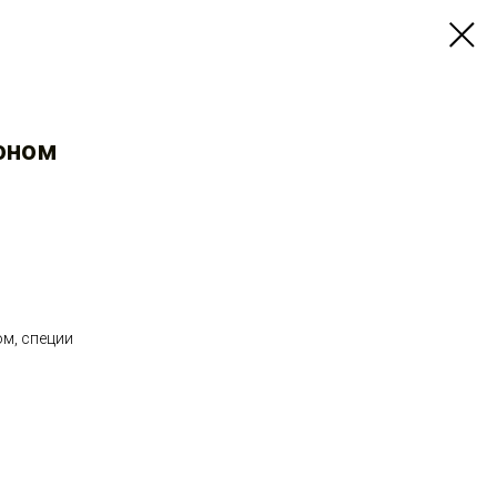
оном
м, специи