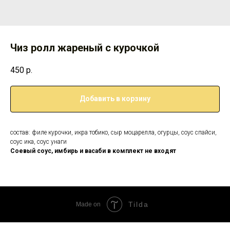
Чиз ролл жареный с курочкой
450
р.
Добавить в корзину
состав: филе курочки, икра тобико, сыр моцарелла, огурцы, соус спайси,
соус ика, соус унаги
Соевый соус, имбирь и васаби в комплект не входят
Tilda
Made on