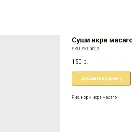
Суши икра масаг
SKU:
SKU0002
150
р.
Добавить в корзину
Рис, нори, икра масаго