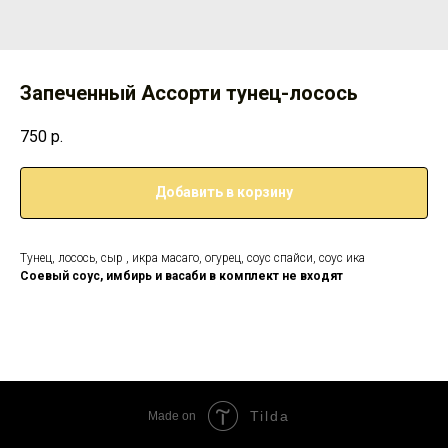
Запеченный Ассорти тунец-лосось
750
р.
Добавить в корзину
Тунец, лосось, сыр , икра масаго, огурец, соус спайси, соус ика
Соевый соус, имбирь и васаби в комплект не входят
Tilda
Made on