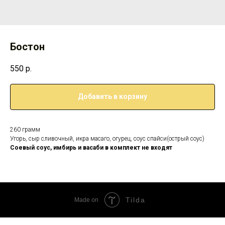
Бостон
550
р.
Добавить в корзину
260 грамм
Угорь, сыр сливочный, икра масаго, огурец, соус спайси(острый соус)
Соевый соус, имбирь и васаби в комплект не входят
Tilda
Made on