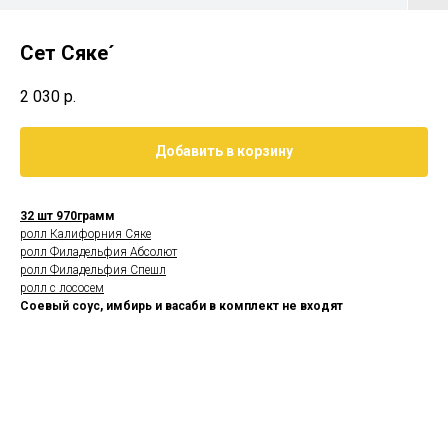
Сет Сяке´
2 030
р.
Добавить в корзину
32 шт 970г
рамм
ролл Калифорния Сяке
ролл Филадельфия Абсолют
ролл Филадельфия Спешл
ролл с лососем
Соевый соус, имбирь и васаби в комплект не входят